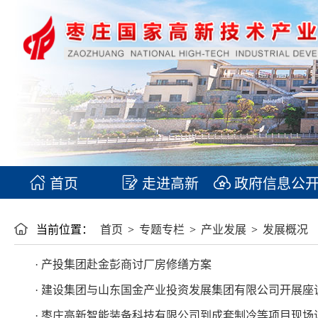
首页
走进高新
政府信息公
当前位置：
首页
>
专题专栏
>
产业发展
>
发展概况
· 产投集团赴金彭商讨厂房修缮方案
· 建设集团与山东国金产业投资发展集团有限公司开展座
· 枣庄高新智能装备科技有限公司到成套制冷等项目现场