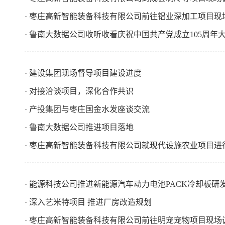
· 枣庄高新智能装备科技有限公司前往铝业深加工项目现
· 鲁南大数据公司收听收看庆祝中国共产党成立105周年
· 建设集团现场督导项目建设进度
· 对接洽谈项目，深化合作共识
· 产投集团与枣庄国金水发座谈交流
· 鲁南大数据公司推进项目落地
· 枣庄高新智能装备科技有限公司就现代设施农业项目进
· 能源科技公司推进新能源汽车动力电池PACK冷却板
· 深入艺米特项目 推进厂房改造规划
· 枣庄高新智能装备科技有限公司前往明宠宠物项目现场