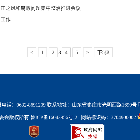
不正之风和腐败问题集中整治推进会议
产工作
<
1
2
3
4
5
>
下5页
话：0632-8691209 联系地址：山东省枣庄市光明西路1699号 联系
区管委会版权所有 
鲁ICP备16043956号-2   
网站标识码：3704900002 