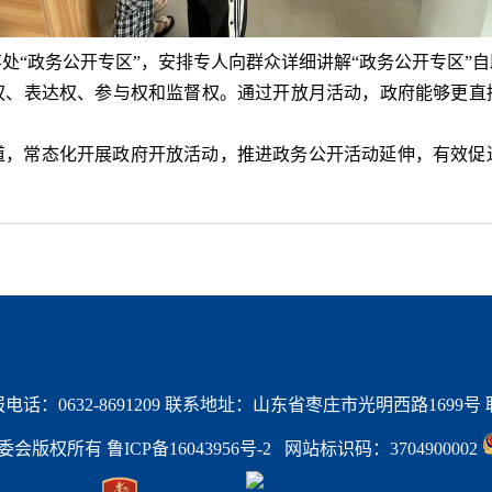
事处
“
政务公开专区
”
，安排专人向群众详细
讲解
“
政务公开专区
”
自
权、表达权、参与权和监督权。通过开放
月
活动，政府能够更直
道，常态化开展政府开放活动，推进政务公开活动延伸，有效促
话：0632-8691209 联系地址：山东省枣庄市光明西路1699号 联系
区管委会版权所有 
鲁ICP备16043956号-2   
网站标识码：3704900002 