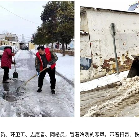
人员、环卫工、志愿者、网格员，冒着冷冽的寒风，带着扫帚、